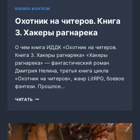
БОЕВОЕ ФЭНТЕЗИ
Охотник на читеров. Книга
3. Хакеры рагнарека
О чем книга ИДДК «Охотник на читеров.
Книга 3. Хакеры рагнарека» «Хакеры
рагнарека» — фантастический роман
Дмитрия Нелина, третья книга цикла
«Охотник на читеров», жанр LitRPG, боевое
фэнтези. Прошлое…
ОХОТНИК
ЧИТАТЬ
НА
ЧИТЕРОВ.
КНИГА
3.
ХАКЕРЫ
РАГНАРЕКА