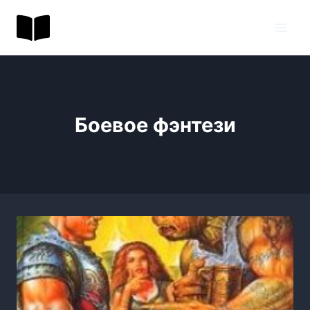
Перейти
BookToday.ru
к
содержимому
Боевое фэнтези