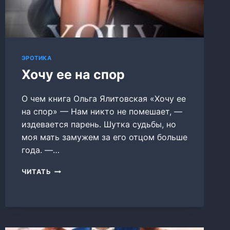
ЭРОТИКА
Хочу ее на спор
О чем книга Ольга Ялитовская «Хочу ее
на спор» — Нам никто не помешает, —
издевается парень. Шутка судьбы, но
моя мать замужем за его отцом больше
года. —…
ХОЧУ
ЧИТАТЬ
ЕЕ
НА
СПОР