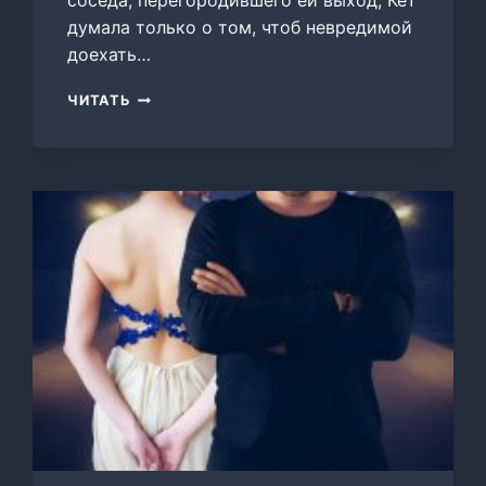
соседа, перегородившего ей выход, Кет
думала только о том, чтоб невредимой
доехать…
КОТ
ЧИТАТЬ
ВАСИЛИЙ