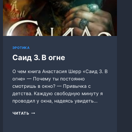
ЭРОТИКА
Саид 3. В огне
О чем книга Анастасия Шерр «Саид 3. В
огне» — Почему ты постоянно
смотришь в окно? — Привычка с
детства. Каждую свободную минуту я
проводил у окна, надеясь увидеть…
САИД
ЧИТАТЬ
3.
В
ОГНЕ