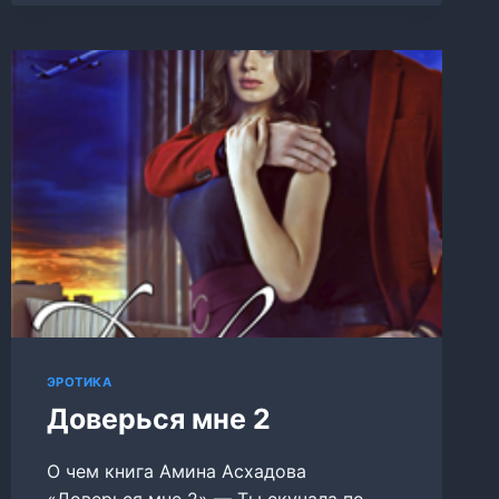
ЭРОТИКА
Доверься мне 2
О чем книга Амина Асхадова
«Доверься мне 2» — Ты скучала по