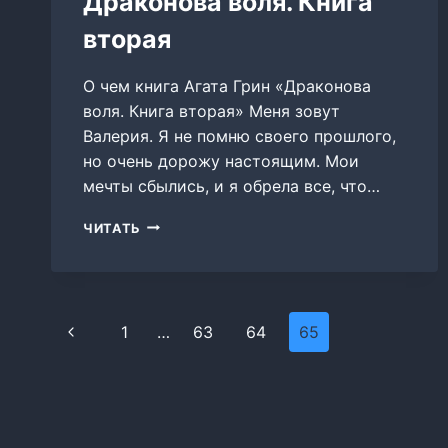
Драконова воля. Книга
вторая
О чем книга Агата Грин «Драконова
воля. Книга вторая» Меня зовут
Валерия. Я не помню своего прошлого,
но очень дорожу настоящим. Мои
мечты сбылись, и я обрела все, что…
ДРАКОНОВА
ЧИТАТЬ
ВОЛЯ.
КНИГА
ВТОРАЯ
Навигация
Предыдущая
1
…
63
64
65
по
страница
страницам