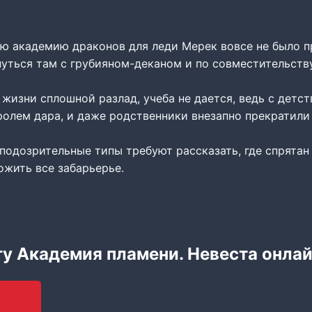
ую академию драконов для леди Мерек вовсе не было 
нуться там с грубияном-деканом и по совместительств
й жизни сплошной разлад, учеба не дается, ведь с детст
олем дара, и даже родственники внезапно прекратили 
подозрительные типы требуют рассказать, где спрятан
ожить все забарьерье.
гу Академия пламени. Невеста онла