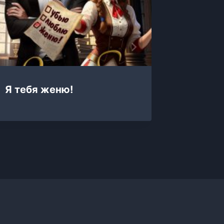
Я тебя женю!
Я тебе