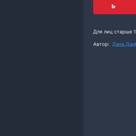
ь
Для лиц старше 1
Метки
Автор:
Дана Дан
записи: