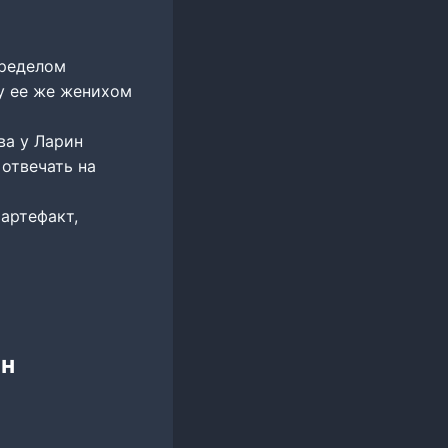
пределом
у ее же женихом
ва у Ларин
отвечать на
 артефакт,
йн