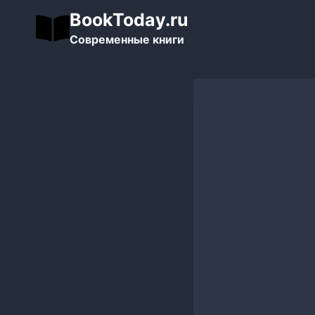
Перейти
BookToday.ru
к
Современные книги
содержимому