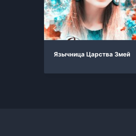
чать
Язычница Царства Змей