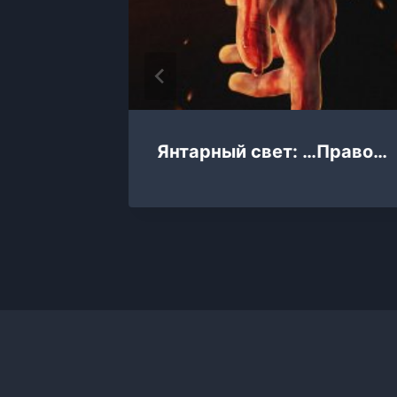
колкам
Янтарный свет: …Право…