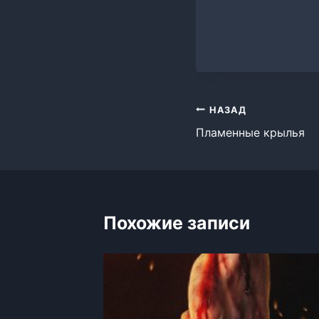
Навигация
НАЗАД
Пламенные крылья
по
записям
Похожие записи