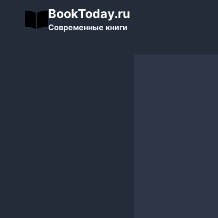
Перейти
BookToday.ru
к
Современные книги
содержимому