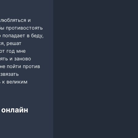
влюбляться и
обы противостоять
 попадает в беду,
ся, решат
от год мне
ять и заново
не пойти против
азвязать
 к великим
 онлайн