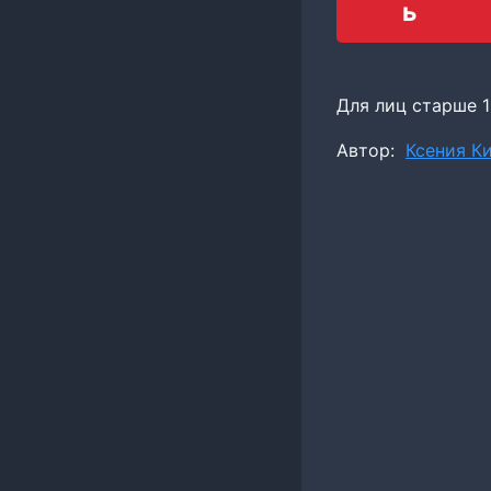
ь
Для лиц старше 1
Метки
Автор:
Ксения К
записи: