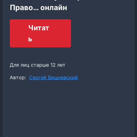
Право… онлайн
Читат
ь
Для лиц старше 12 лет
Метки
Автор:
Сергей Вишневский
записи: