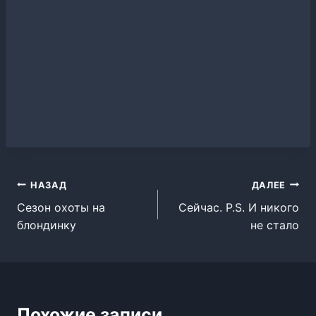
Навигация
НАЗАД
ДАЛЕЕ
Сезон охоты на
Сейчас. P.S. И никого
по
блондинку
не стало
записям
Похожие записи