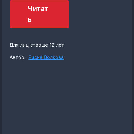
Читат
ь
Для лиц старше 12 лет
Метки
Автор:
Риска Волкова
записи: