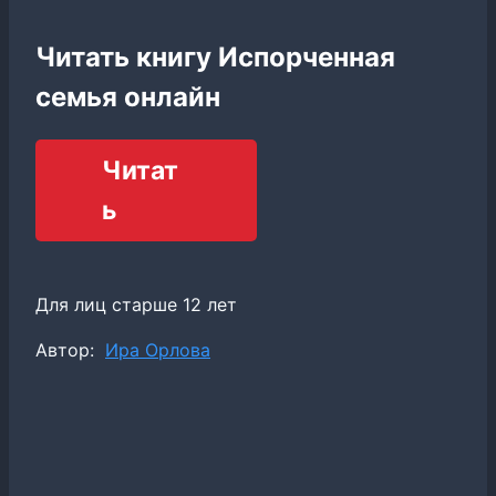
Читать книгу Испорченная
семья онлайн
Читат
ь
Для лиц старше 12 лет
Метки
Автор:
Ира Орлова
записи: