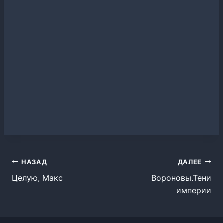
Навигация
НАЗАД
ДАЛЕЕ
Целую, Макс
Вороновы.Тени
по
империи
записям