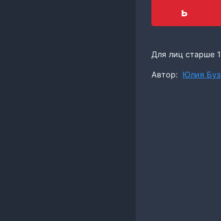
ь
Для лиц старше 1
Метки
Автор:
Юлия Буз
записи: