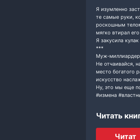
Я изумленно заст
те самые руки, к
роскошным телом
мягко втирал его
Я закусила кулак
***
Муж-миллиардер 
Не отчаивайся, 
место богатого р
искусство наслаж
Ну, это мы еще 
#измена #властн
Читать кни
Читат