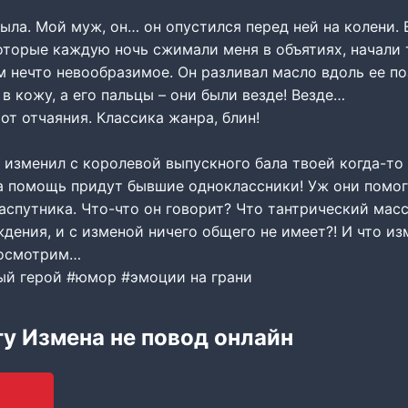
ыла. Мой муж, он… он опустился перед ней на колени. 
оторые каждую ночь сжимали меня в объятиях, начали 
 нечто невообразимое. Он разливал масло вдоль ее по
 в кожу, а его пальцы – они были везде! Везде…
 от отчаяния. Классика жанра, блин!
изменил с королевой выпускного бала твоей когда-т
на помощь придут бывшие одноклассники! Уж они помог
аспутника. Что-что он говорит? Что тантрический масс
дения, и с изменой ничего общего не имеет?! И что из
посмотрим…
ый герой #юмор #эмоции на грани
гу Измена не повод онлайн