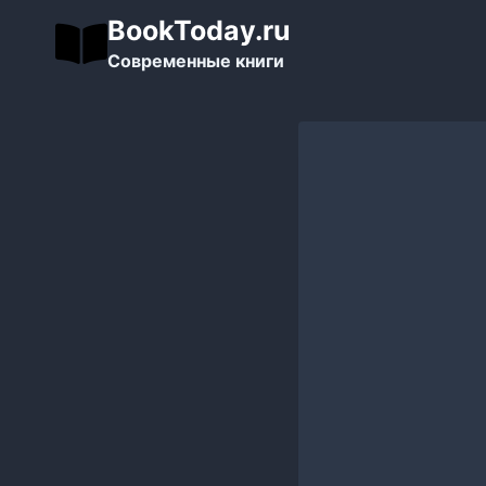
Перейти
BookToday.ru
к
Современные книги
содержимому