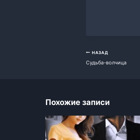
Навигация
НАЗАД
Судьба-волчица
по
записям
Похожие записи