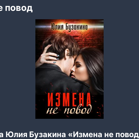
е повод
а Юлия Бузакина «Измена не пово