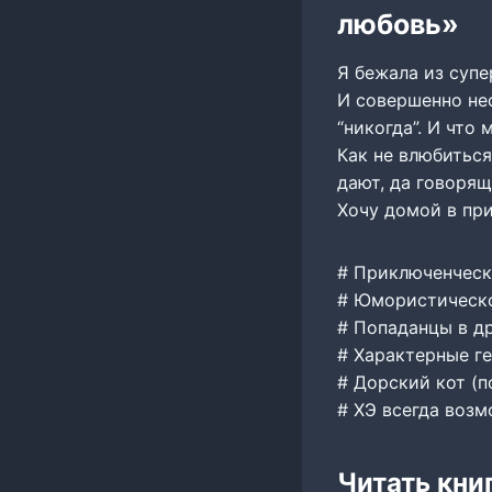
любовь»
Я бежала из супе
И совершенно нео
“никогда”. И что
Как не влюбиться
дают, да говоря
Хочу домой в при
# Приключенческ
# Юмористическо
# Попаданцы в д
# Характерные г
# Дорский кот (п
# ХЭ всегда воз
Читать кни