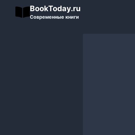
Перейти
BookToday.ru
к
Современные книги
содержимому