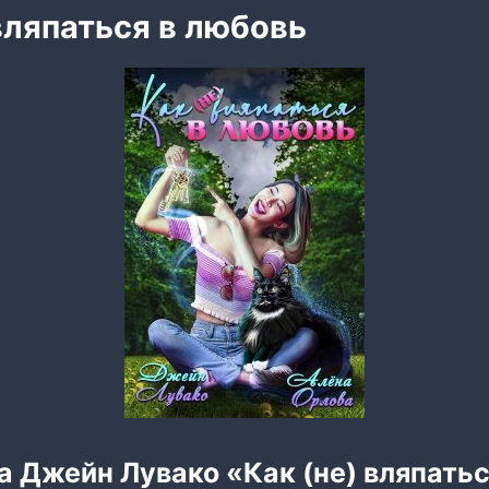
вляпаться в любовь
а Джейн Лувако «Как (не) вляпатьс