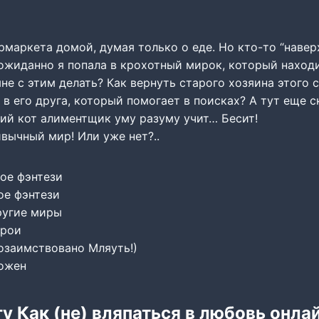
рмаркета домой, думая только о еде. Но кто-то “навер
жиданно я попала в крохотный мирок, который находи
 мне с этим делать? Как вернуть старого хозяина этого 
 в его друга, который помогает в поисках? А тут еще 
щий кот алиментщик уму разуму учит… Бесит!
вычный мир! Или уже нет?..
ое фэнтези
е фэнтези
ругие миры
ерои
озаимствовано Мляуть!)
можен
гу Как (не) вляпаться в любовь онла