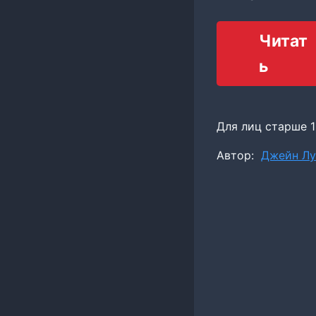
Читат
ь
Для лиц старше 1
Метки
Автор:
Джейн Лу
записи: