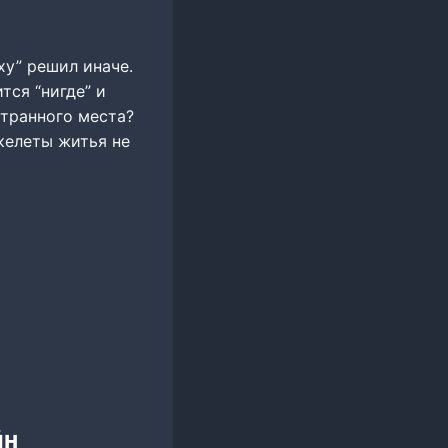
ху” решил иначе.
тся “нигде” и
странного места?
скелеты житья не
йн