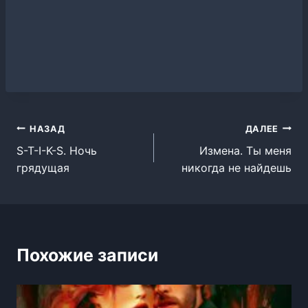
Навигация
НАЗАД
ДАЛЕЕ
S-T-I-K-S. Ночь
Измена. Ты меня
по
грядущая
никогда не найдешь
записям
Похожие записи