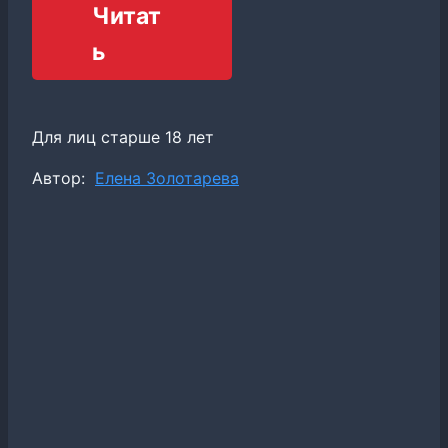
Читат
ь
Для лиц старше 18 лет
Метки
Автор:
Елена Золотарева
записи: