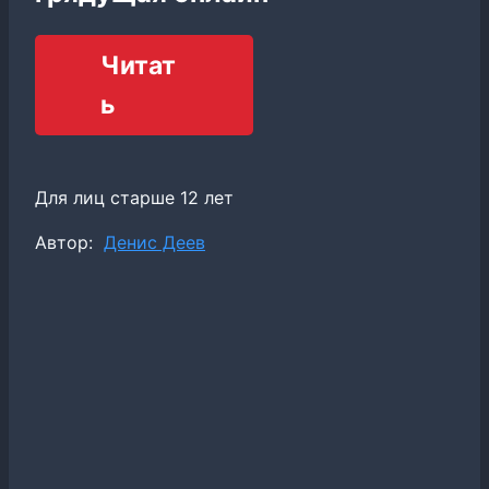
Читат
ь
Для лиц старше 12 лет
Метки
Автор:
Денис Деев
записи: