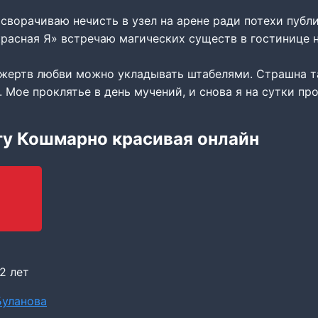
сворачиваю нечисть в узел на арене ради потехи публ
красная Я» встречаю магических существ в гостинице 
 жертв любви можно укладывать штабелями. Страшна та
. Мое проклятье в день мучений, и снова я на сутки пр
гу Кошмарно красивая онлайн
2 лет
Буланова