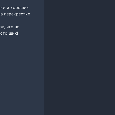
ики и хороших
на перекрестке
к, что не
осто шик!