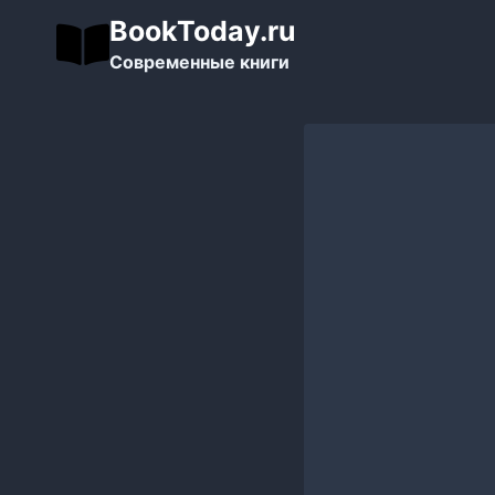
Перейти
BookToday.ru
к
Современные книги
содержимому