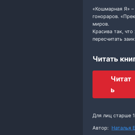
«Кошмарная Я» – 
гонораров. «Пре
миров.
Красива так, что
пересчитать заик
Читать кни
Читат
ь
Для лиц старше 1
Метки
Автор:
Наталья 