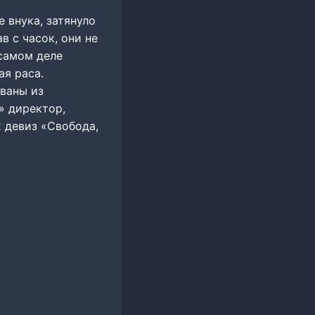
 внука, затянуло
в с часок, они не
 самом деле
ая раса.
ованы из
» директор,
х девиз «Свобода,