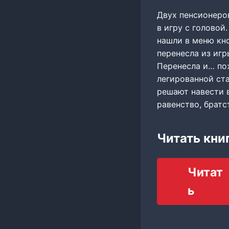
Двух пенсионеров
в игру с головой
нашли в меню кно
перенесла из игр
Перенесла и… пож
легированной ста
решают навести в
равенство, братст
Читать кни
Читат
ь