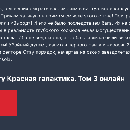
, решивших сыграть в космосим в виртуальной капсуле
. Причем затянуло в прямом смысле этого слова! Поигра
пки «Выход»! И это не было последствием бага. Их на
ы в реальность глубокого космоса некая могущественн
алела. Ибо не ведала она, что оба старичка были вык
ли! Убойный дуплет, капитан первого ранга и «красный
 секторе Отау порядок, начертав на своих звездолета
во!».
гу Красная галактика. Том 3 онлайн