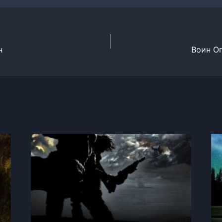
н
Воин Ог