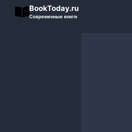
Перейти
BookToday.ru
к
Современные книги
содержимому