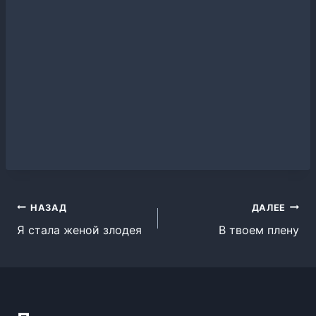
Навигация
НАЗАД
ДАЛЕЕ
Я стала женой злодея
В твоем плену
по
записям