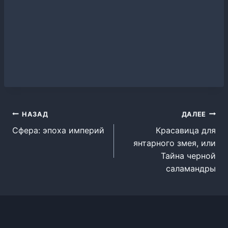
Навигация
НАЗАД
ДАЛЕЕ
Сфера: эпоха империй
Красавица для
по
янтарного змея, или
записям
Тайна черной
саламандры