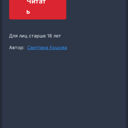
Читат
ь
Для лиц старше 18 лет
Метки
Автор:
Светлана Ершова
записи: