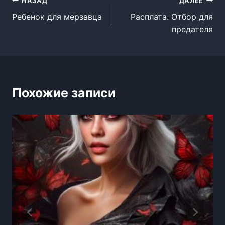
Навигация
НАЗАД
ДАЛЕЕ
Ребенок для мерзавца
Расплата. Отбор для
по
предателя
записям
Похожие записи