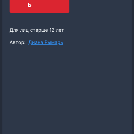
ь
Для лиц старше 12 лет
Метки
Автор:
Диана Рымарь
записи: