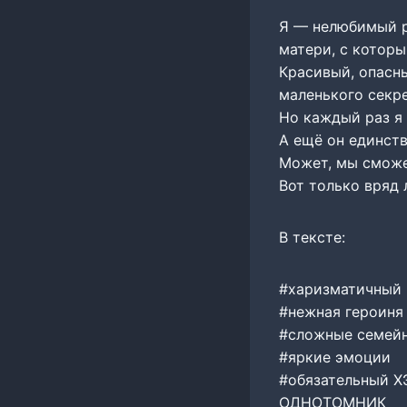
Я — нелюбимый р
матери, с которы
Красивый, опасн
маленького секре
Но каждый раз я 
А ещё он единст
Может, мы сможе
Вот только вряд
В тексте:
#харизматичный 
#нежная героиня
#сложные семей
#яркие эмоции
#обязательный Х
ОДНОТОМНИК