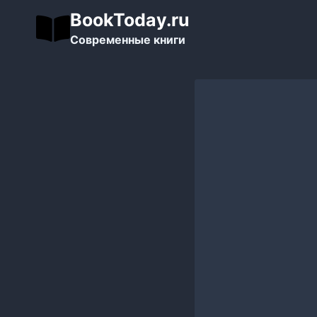
Перейти
BookToday.ru
к
Современные книги
содержимому