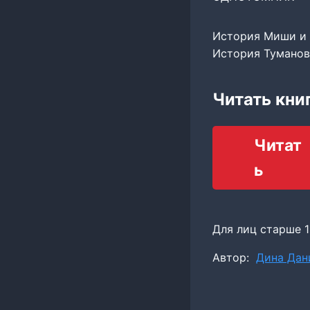
История Миши и С
История Туманова 
Читать кни
Читат
ь
Для лиц старше 1
Метки
Автор:
Дина Дан
записи: