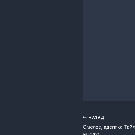
Навигация
НАЗАД
Смелее, адептка Тайл
по
инкуба