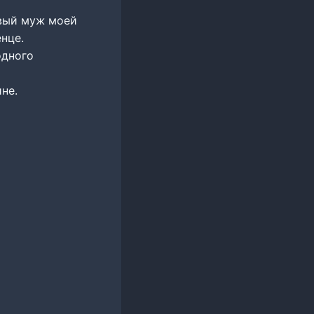
овый муж моей
нце.
одного
не.