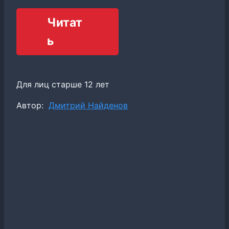
Читат
ь
Для лиц старше 12 лет
Метки
Автор:
Дмитрий Найденов
записи: