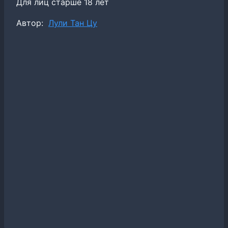
Для лиц старше 18 лет
Метки
Автор:
Лули Тан Цу
записи: