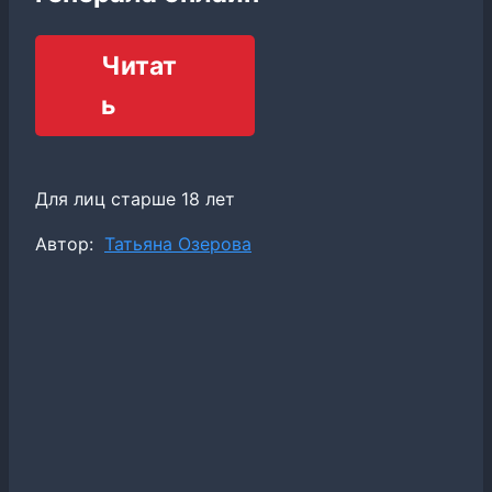
Читат
ь
Для лиц старше 18 лет
Метки
Автор:
Татьяна Озерова
записи: