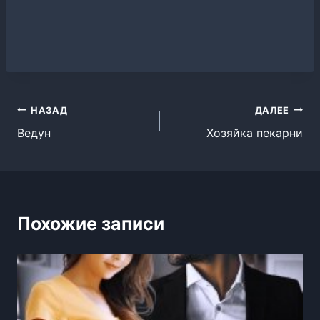
Навигация
НАЗАД
ДАЛЕЕ
Ведун
Хозяйка пекарни
по
записям
Похожие записи