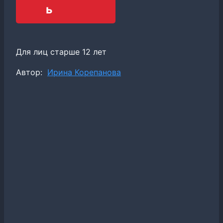
ь
Для лиц старше 12 лет
Метки
Автор:
Ирина Корепанова
записи: