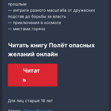
прошлым
— интриги разного масштаба от дружеских
подстав до борьбы за власть
— приключения в космосе
— местами горячо
Читать книгу Полёт опасных
желаний онлайн
Читат
ь
Для лиц старше 18 лет
Метки
Автор:
Ольга Вешнева