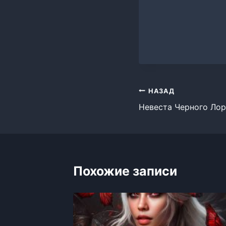
Навигация
НАЗАД
Невеста Черного Лор
по
записям
Похожие записи