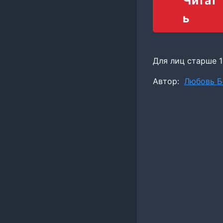
Читат
ь
Для лиц старше 1
Метки
Автор:
Любовь Б
записи: