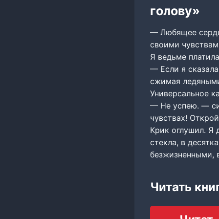
голову»
— Любящее сердц
своими чувствам
Я ведьме платила
— Если я сказала
сжимая ледяными
Универсальное ка
— Не успею. — си
чувствах! Открой 
Крик оглушил. Я 
стекла, в десятк
безжизненными, 
Читать кни