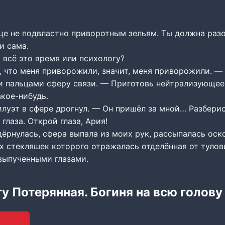
е не подвластно приворотным зельям. Ты должна разо
и сама.
 всё это время или психологу?
, что меня приворожили, значит, меня приворожили. —
 пальцами сферу связи. — Приготовь нейтрализующее 
кое-нибудь.
луэт в сфере дрогнул. — Он пришёл за мной… Разберис
глаза. Открой глаза, Ария!
дёрнулась, сфера выпала из моих рук, рассыпалась оск
ах стекляшек которого отражалась отделённая от тулов
выпученными глазами.
гу Потерянная. Богиня на всю голову