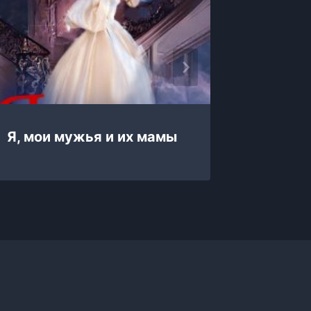
Я, мои мужья и их мамы
Я, коро