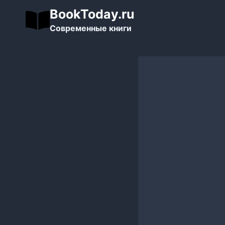
Перейти
BookToday.ru
к
Современные книги
содержимому