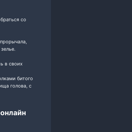
браться со
 прорычала,
зелье.
ь в своих
олками битого
ища голова, с
 онлайн