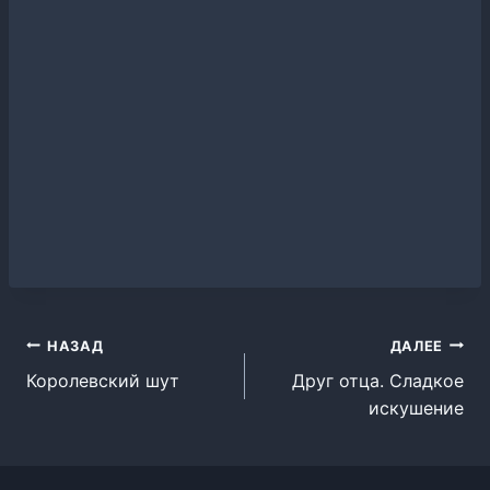
Навигация
НАЗАД
ДАЛЕЕ
Королевский шут
Друг отца. Сладкое
по
искушение
записям