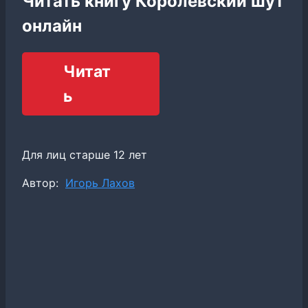
Читать книгу Королевский шут
онлайн
Читат
ь
Для лиц старше 12 лет
Метки
Автор:
Игорь Лахов
записи: