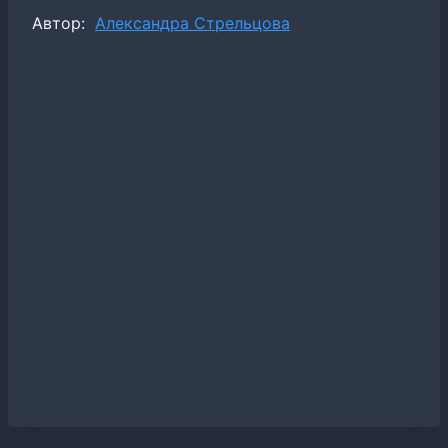
Метки
Автор:
Александра Стрельцова
записи: