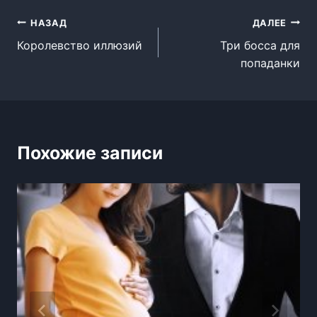
Навигация
НАЗАД
ДАЛЕЕ
Королевство иллюзий
Три босса для
по
попаданки
записям
Похожие записи