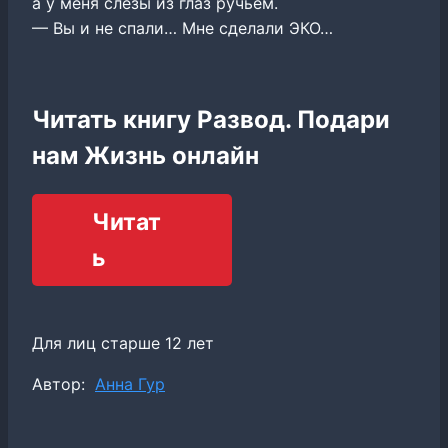
а у меня слезы из глаз ручьем.
— Вы и не спали… Мне сделали ЭКО…
Читать книгу Развод. Подари
нам Жизнь онлайн
Читат
ь
Для лиц старше 12 лет
Метки
Автор:
Анна Гур
записи: