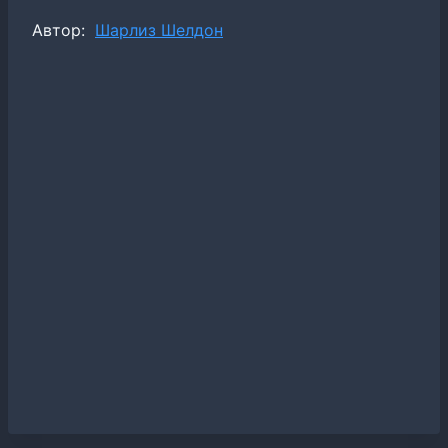
Метки
Автор:
Шарлиз Шелдон
записи: