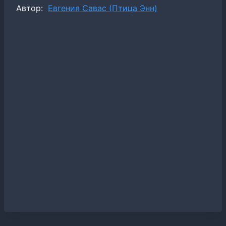
Метки
Автор:
Евгения Савас (Птица Энн)
записи: