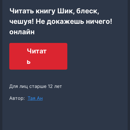
Читать книгу Шик, блеск,
чешуя! Не докажешь ничего!
онлайн
Читат
ь
Для лиц старше 12 лет
Метки
Автор:
Тая Ан
записи: