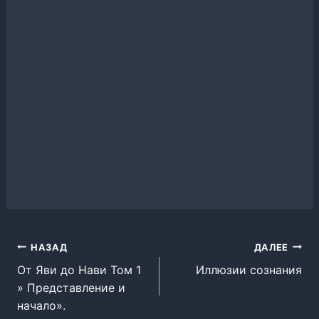
Навигация
НАЗАД
ДАЛЕЕ
От Яви до Нави Том 1
Иллюзии сознания
по
» Представление и
записям
начало».