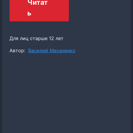
Читат
ь
Для лиц старше 12 лет
Метки
Автор:
Василий Маханенко
записи: