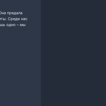
Она предала
иты. Среди нас
ишь одно – мы