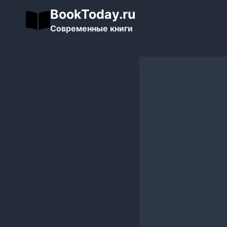
Перейти
BookToday.ru
к
Современные книги
содержимому