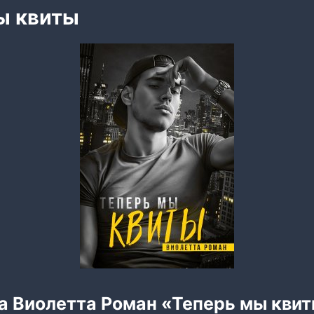
ы квиты
га Виолетта Роман «Теперь мы кви