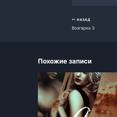
Навигация
НАЗАД
Возгарка 3
по
записям
Похожие записи