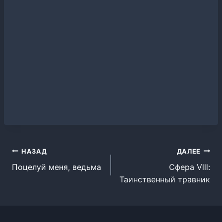
Навигация
НАЗАД
ДАЛЕЕ
Поцелуй меня, ведьма
Сфера Vlll:
по
Таинственный травник
записям