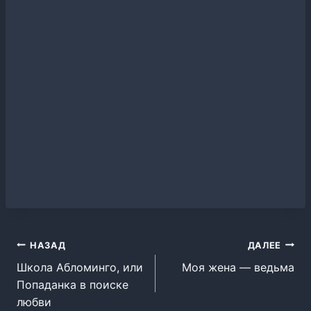
Навигация
НАЗАД
ДАЛЕЕ
Школа Абломинго, или
Моя жена — ведьма
по
Попаданка в поиске
записям
любви