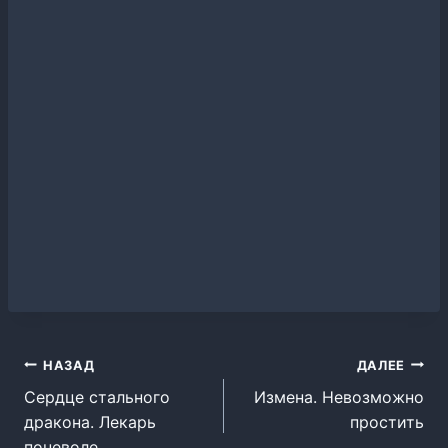
Навигация
НАЗАД
ДАЛЕЕ
Сердце стального
Измена. Невозможно
по
дракона. Лекарь
простить
записям
поневоле