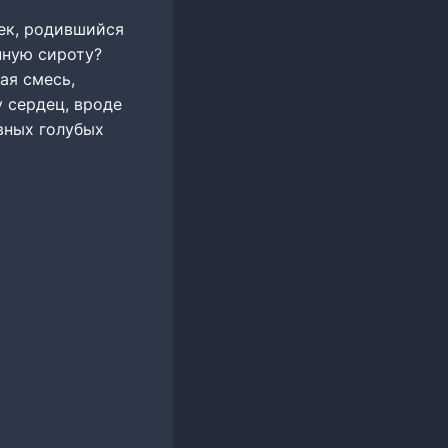
век, родившийся
нную сироту?
ая смесь,
у сердец, вроде
вных голубых