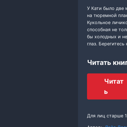
У Кати было две 
на тюремной пла
Кукольное личик
способная не тол
бы холодных и н
глаз. Берегитесь 
Читать кни
Читат
ь
Для лиц старше 1