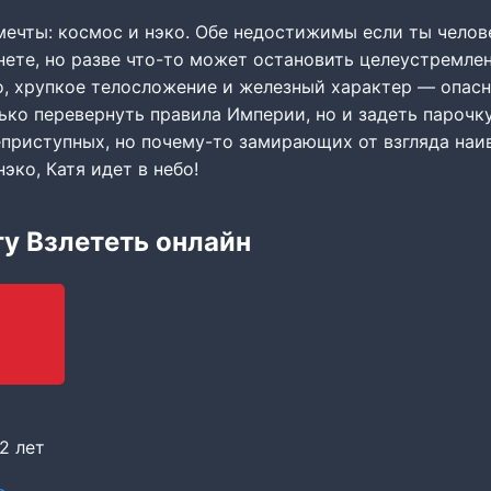
мечты: космос и нэко. Обе недостижимы если ты чело
нете, но разве что-то может остановить целеустремле
о, хрупкое телосложение и железный характер — опасн
ько перевернуть правила Империи, но и задеть парочк
еприступных, но почему-то замирающих от взгляда наи
нэко, Катя идет в небо!
гу Взлететь онлайн
2 лет