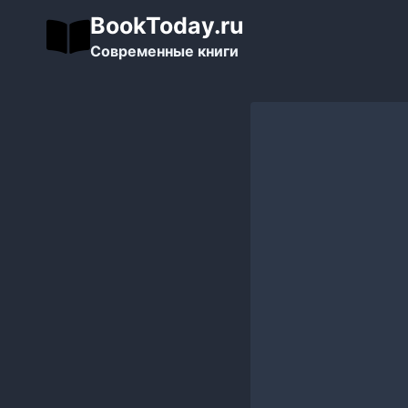
Перейти
BookToday.ru
к
Современные книги
содержимому