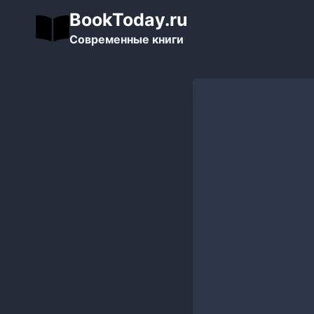
Перейти
BookToday.ru
к
Современные книги
содержимому