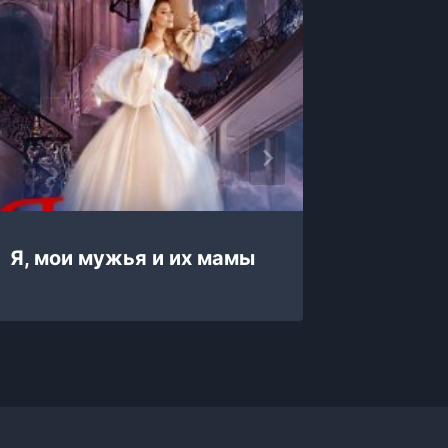
Я, мои мужья и их мамы
Я, коро