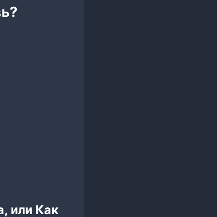
вь?
, или Как