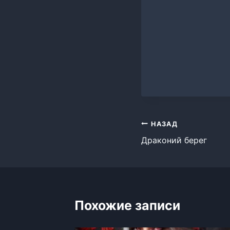
Навигация
НАЗАД
Драконий берег
по
записям
Похожие записи