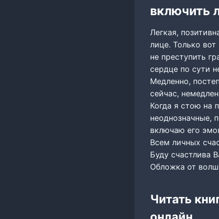
включить 
Легкая, позитив
лице. Только вот
не преступить гр
сердце по сути н
Медленно, посте
сейчас, немедленн
Когда я стою на 
неоднозначные, п
включаю его эмо
Всем личных сча
Буду счастлива 
Обложка от волш
Читать кни
онлайн