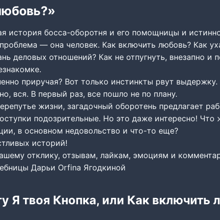
любовь?»
ная история босса-оборотня и его помощницы и истинн
 проблема — она человек. Как включить любовь? Как ух
ань деловых отношений? Как не отпугнуть, внезапно и 
езнакомке.
пенно приручая? Вот только инстинкты рвут выдержку.
о, вся. В первый раз, все пошло не по плану.
перепутье жизни, загадочный оборотень предлагает раб
оступки подозрительные. Но это даже интересно! Что 
ции, в основном недовольство и что-то еще?
стливых историй!
Вашему отклику, отзывам, лайкам, эмоциям и коммента
ебницы Дарьи Orfina Ягодкиной
гу Я твоя Кнопка, или Как включить