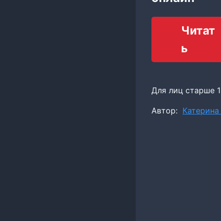
Читат
ь
Для лиц старше 1
Метки
Автор:
Катерина
записи: