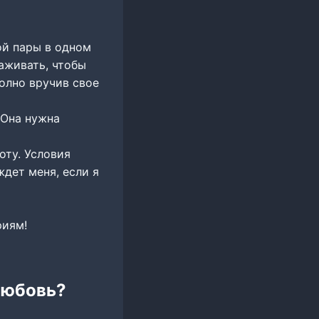
ой пары в одном
аживать, чтобы
полно вручив свое
 Она нужна
оту. Условия
ждет меня, если я
риям!
 любовь?