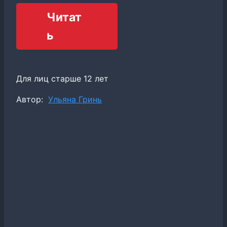
Читат
ь
Для лиц старше 12 лет
Метки
Автор:
Ульяна Гринь
записи: