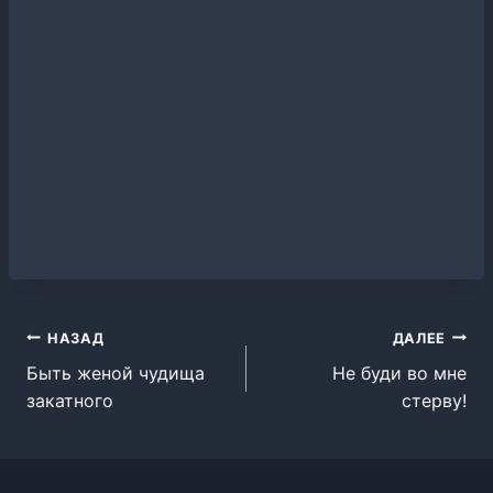
Навигация
НАЗАД
ДАЛЕЕ
Быть женой чудища
Не буди во мне
по
закатного
стерву!
записям