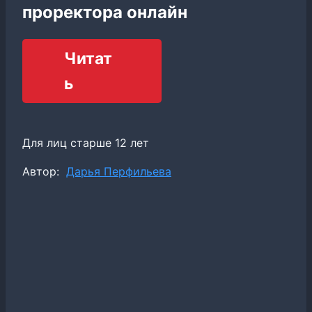
проректора онлайн
Читат
ь
Для лиц старше 12 лет
Метки
Автор:
Дарья Перфильева
записи: