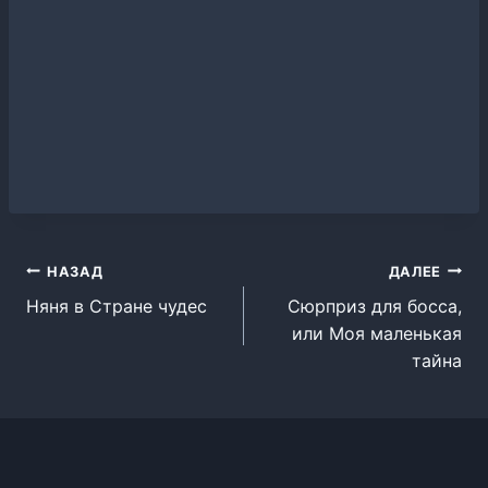
Навигация
НАЗАД
ДАЛЕЕ
Няня в Стране чудес
Сюрприз для босса,
по
или Моя маленькая
записям
тайна