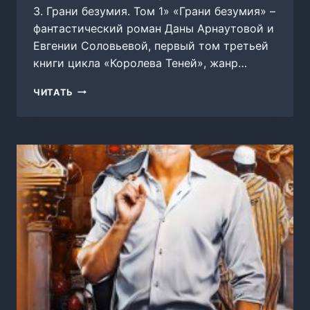
3. Грани безумия. Том 1» «Грани безумия» –
фантастический роман Даны Арнаутовой и
Евгении Соловьевой, первый том третьей
книги цикла «Королева Теней», жанр…
КОРОЛЕВА
ЧИТАТЬ
ТЕНЕЙ.
КНИГА
3.
ГРАНИ
БЕЗУМИЯ.
ТОМ
1