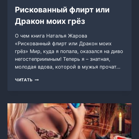
Рискованный флирт или
Дракон моих грёз
О чем книга Наталья Жарова
«Рискованный флирт или Дракон моих
грёз» Мир, куда я попала, оказался на диво
негостеприимным! Теперь я – знатная,
молодая вдова, которой в мужья прочат…
РИСКОВАННЫЙ
ЧИТАТЬ
ФЛИРТ
ИЛИ
ДРАКОН
МОИХ
ГРЁЗ