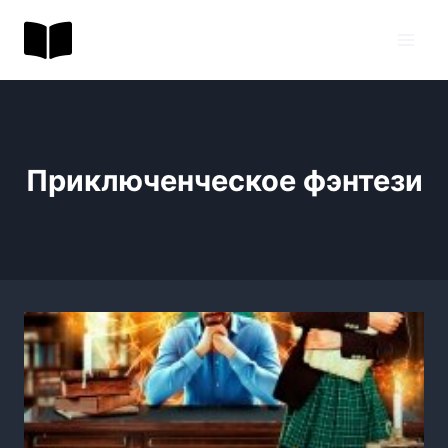
Перейти
BookToday.ru
к
содержимому
Приключенческое фэнтези